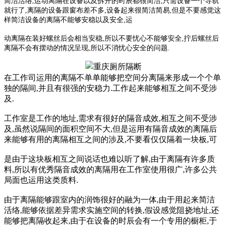
简洁活络,运动离隔在设备以及拆开的时辰都很简洁,只需设备一个导轨
就行了,离隔的设备跟窗布差不多,设备起来很简洁简易,但是不要感觉这
样简洁设备的离隔不能够安稳以及安全,运
动离隔在装好螺丝后会相当安稳,所以不要忧心不能够安全,拧后螺丝后
离隔不会有摆动的情况呈现,所以不消忧心安全的问题.
在工作司运用的离隔不单单能够把空间分离隔来形成一个个单
独的隔间,并且有
很强的安稳力.工作起来能够相互之间不受涉
及.
工作室是工作的地址,需求有很好的隔音成效,相互之间不受涉
及,虽然说隔间的面积空间不大,但是运用有隔音成效的离隔后
来能够有用的离隔相互之间的涉及,不要看仅仅隔着一块板,可
是由于这块板相互之间说话也难以听了解,由于离隔有许多质
料,所以有优秀隔音成效的离隔用在工作室使用很广,许多公共
局面也运用这类质料.
由于离隔能够跟室内的润饰很好的融为一体,由于用起来简洁
活络,能够依据差异需求实施空间的转换,假设感觉阻挠地址,还
能够把离隔收起来,由于在设备的时辰会有一个专用的橱柜,于