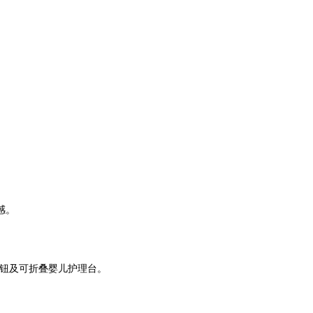
。
感。
按钮及可折叠婴儿护理台。