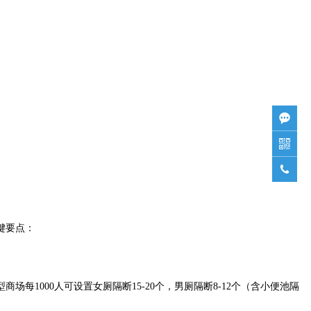



键要点：
000人可设置女厕隔断15-20个，男厕隔断8-12个（含小便池隔