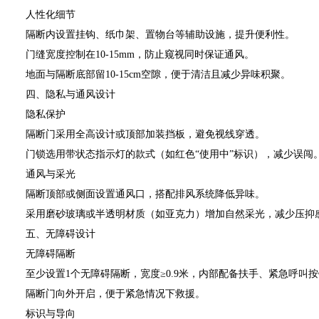
人性化细节
隔断内设置挂钩、纸巾架、置物台等辅助设施，提升便利性。
门缝宽度控制在10-15mm，防止窥视同时保证通风。
地面与隔断底部留10-15cm空隙，便于清洁且减少异味积聚。
四、隐私与通风设计
隐私保护
隔断门采用全高设计或顶部加装挡板，避免视线穿透。
门锁选用带状态指示灯的款式（如红色“使用中”标识），减少误闯
通风与采光
隔断顶部或侧面设置通风口，搭配排风系统降低异味。
采用磨砂玻璃或半透明材质（如亚克力）增加自然采光，减少压抑
五、无障碍设计
无障碍隔断
至少设置1个无障碍隔断，宽度≥0.9米，内部配备扶手、紧急呼叫
隔断门向外开启，便于紧急情况下救援。
标识与导向