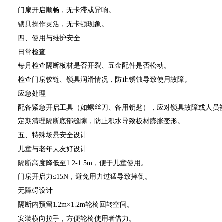
门扇开启顺畅，无卡滞或异响。
锁具操作灵活，无卡顿现象。
四、使用与维护安全
日常检查
每月检查隔断板材是否开裂、五金配件是否松动。
检查门扇铰链、锁具润滑情况，防止锈蚀导致使用故障。
应急处理
配备紧急开启工具（如螺丝刀、备用钥匙），应对锁具故障或人员
定期清理隔断底部缝隙，防止积水导致板材膨胀变形。
五、特殊场景安全设计
儿童与老年人友好设计
隔断高度降低至1.2-1.5m，便于儿童使用。
门扇开启力≤15N，避免用力过猛导致摔倒。
无障碍设计
隔断内预留1.2m×1.2m轮椅回转空间。
安装横向拉手，方便轮椅使用者借力。