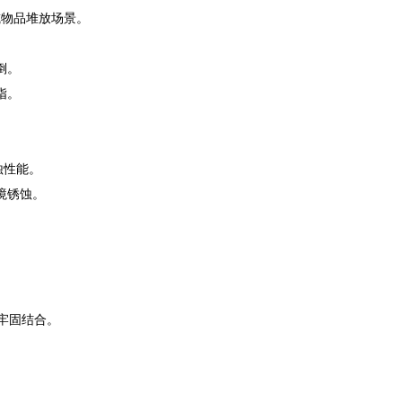
或物品堆放场景。
倒。
指。
蚀性能。
境锈蚀。
牢固结合。