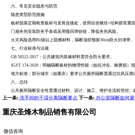
六、常见安全隐患与防范
隐患类型防范措施
板材脱落定期检查板材与龙骨连接处，使用自攻螺丝+结构胶双重
门扇夹伤安装防夹手条或采用慢回弹铰链，降低夹伤风险。
火灾风险选用B1级以上阻燃材料，隔断顶部预留30cm防火封堵带。
七、行业标准与法规
GB 50222-2017：公共建筑内装修材料需符合防火要求。
JGJ/T 174-2020：明确隔断板材的物理性能（如抗冲击、耐磨损）
地方标准：部分城市（如重庆）要求公共厕所隔断需通过抗风压测试
八、总结
公共厕所隔断安全性需通过材料、设计、施工、维护全流程管控。建
上一条:
洗手间的干湿分离隔断要点
下一条:
办公室隔断如何避
重庆圣烽木制品销售有限公司
微信咨询