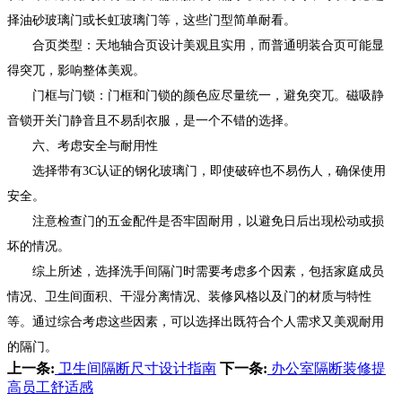
择油砂玻璃门或长虹玻璃门等，这些门型简单耐看。
合页类型：天地轴合页设计美观且实用，而普通明装合页可能显
得突兀，影响整体美观。
门框与门锁：门框和门锁的颜色应尽量统一，避免突兀。磁吸静
音锁开关门静音且不易刮衣服，是一个不错的选择。
六、考虑安全与耐用性
选择带有3C认证的钢化玻璃门，即使破碎也不易伤人，确保使用
安全。
注意检查门的五金配件是否牢固耐用，以避免日后出现松动或损
坏的情况。
综上所述，选择洗手间隔门时需要考虑多个因素，包括家庭成员
情况、卫生间面积、干湿分离情况、装修风格以及门的材质与特性
等。通过综合考虑这些因素，可以选择出既符合个人需求又美观耐用
的隔门。
上一条:
卫生间隔断尺寸设计指南
下一条:
办公室隔断装修提
高员工舒适感