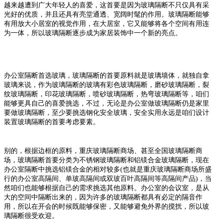
越来越遭到广大年轻人的喜爱，这首要是因为玻璃隔断不只仅具有采
光好的优质，并且还具有亮堂通透、宽阔时髦的作用。玻璃隔断能够
有用放大小居室的视觉作用，在大居室，它又能够将各个空间有用连
为一体，所以玻璃隔断逐步成为家居装饰中一个新的亮点。
办公室隔断首选玻璃，玻璃隔断的首要原料就是玻璃墙体，就独自拿
玻璃来说，作为玻璃隔断的玻璃有彩色玻璃隔断，磨砂玻璃隔断，裂
纹玻璃隔断，印花玻璃隔断，喷砂玻璃隔断，热弯玻璃隔断等，咱们
能够更具自己的喜爱挑选，不过，无论是办公室做玻璃隔断仍是家里
要做玻璃隔断，至少要挑选钢化安全玻璃，安全实用永远是咱们设计
装置玻璃隔断的首要考虑要素。
别的，根据边框的原料，重庆玻璃隔断商场、甚至全国玻璃隔断商
场，玻璃隔断首要分类为不锈钢玻璃隔断和铝镁合金玻璃隔断，现在
办公室隔断中挑选铝镁合金的相对较多(也就是重庆玻璃隔断商场所盛
行的办公室高隔间、单玻高隔间或双玻百叶高隔间等高隔间产品)，当
然咱们也能够根据自己的需求挑选其他原料。办公室的会议室，是从
大的空间中隔断出来的，因为许多的玻璃隔断都具有必定的隔音作
用，所以在开会的时候既能够保密，又能够避免外界的搅扰，所以玻
璃隔断很受欢迎。